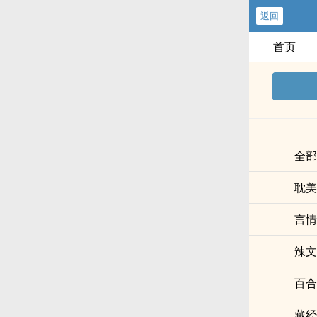
返回
首页
全部
耽美
言情
辣文
百合
藏经