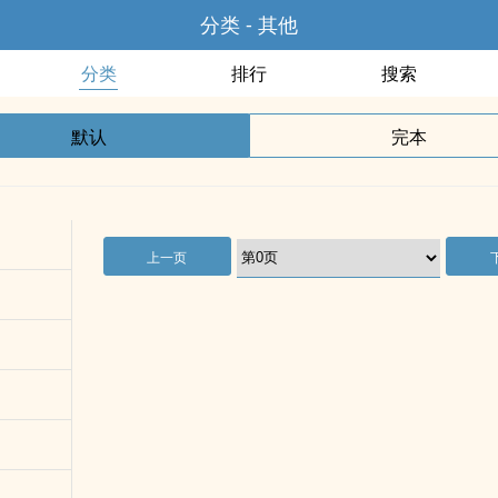
分类 - 其他
分类
排行
搜索
默认
完本
上一页