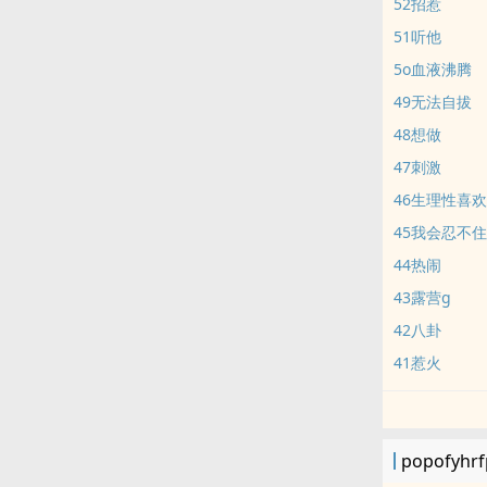
52招惹
51听他
5o血液沸腾
49无法自拔
48想做
47刺激
46生理性喜欢
45我会忍不
44热闹
43露营g
42八卦
41惹火
popofyh