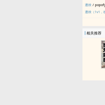
遭殃
/
popof
遭殃（1v1，
相关推荐