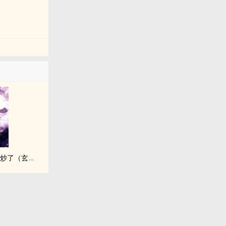
被雌雄同体的世界爆炒了（玄幻nph）