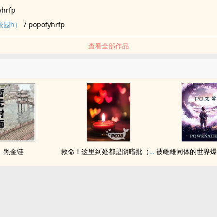
yhrfp
校园h）
/
popofyhrfp
查看全部作品
黑金链
救命！这里到处都是阴暗批（西幻NPH）