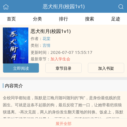
恶犬衔月(校园1v1)
首页
分类
排行
搜索
足迹
恶犬衔月(校园1v1)
作者：
花棠
类别：
言情
2026-07-07 15:55:17
更新时间：
最新章节：
加入学生会
立即阅读
章节目录
加入书架
内容简介
全校同学都知道，陈默是江晚月随叫随到的“狗”，是身份最低贱的贫
困生。可就是这条不起眼的狗，最后反咬了她一口，让她带着疤痕狼
狈逃离。-再次见面，两人的身份发生翻天覆地的转换。饭桌上，陈默
看着对面搂着江晚月的男人，面不改色，言语却轻佻无比。“旧相识，
展开全部
借用一晚，不介意吧？”*校园1v1|双c|破镜重圆|he*主剧情，肉为