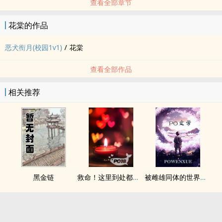
查看全部章节
花棠的作品
恶犬衔月(校园1v1)
/
花棠
查看全部作品
相关推荐
黑金链
救命！这里到处都是阴暗批（西幻NPH）
被雌雄同体的世界爆炒了（玄幻nph）