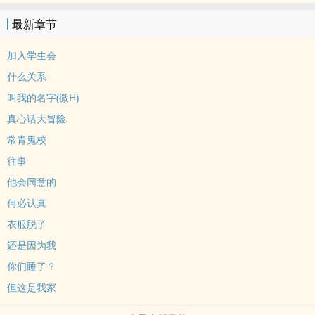
辅。文案仅供参考，大致是这个路线也可能会偏离
最新章节
加入学生会
什么关系
叫我的名字(微H)
真心话大冒险
常青鬼校
往事
他会同意的
何必认真
衣服脱了
还是因为我
你们睡了？
但这是我家