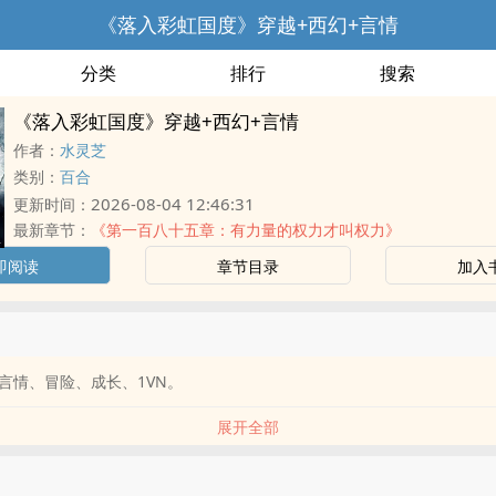
《落入彩虹国度》穿越+西幻+言情
分类
排行
搜索
《落入彩虹国度》穿越+西幻+言情
作者：
水灵芝
类别：
百合
2026-08-04 12:46:31
更新时间：
最新章节：
《第一百八十五章：有力量的权力才叫权力》
即阅读
章节目录
加入
言情、冒险、成长、1VN。
展开全部