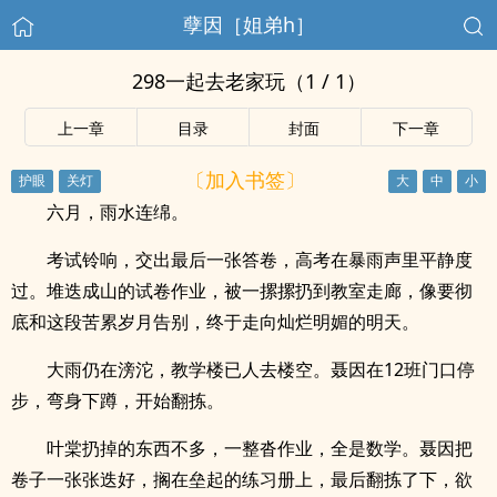
孽因［姐弟h］
298一起去老家玩（1 / 1）
上一章
目录
封面
下一章
〔加入书签〕
六月，雨水连绵。
考试铃响，交出最后一张答卷，高考在暴雨声里平静度
过。堆迭成山的试卷作业，被一摞摞扔到教室走廊，像要彻
底和这段苦累岁月告别，终于走向灿烂明媚的明天。
大雨仍在滂沱，教学楼已人去楼空。聂因在12班门口停
步，弯身下蹲，开始翻拣。
叶棠扔掉的东西不多，一整沓作业，全是数学。聂因把
卷子一张张迭好，搁在垒起的练习册上，最后翻拣了下，欲