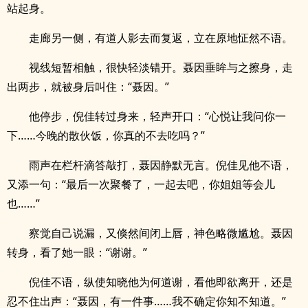
站起身。
走廊另一侧，有道人影去而复返，立在原地怔然不语。
视线短暂相触，很快轻淡错开。聂因垂眸与之擦身，走
出两步，就被身后叫住：“聂因。”
他停步，倪佳转过身来，轻声开口：“心悦让我问你一
下……今晚的散伙饭，你真的不去吃吗？”
雨声在栏杆滴答敲打，聂因静默无言。倪佳见他不语，
又添一句：“最后一次聚餐了，一起去吧，你姐姐等会儿
也……”
察觉自己说漏，又倏然间闭上唇，神色略微尴尬。聂因
转身，看了她一眼：“谢谢。”
倪佳不语，纵使知晓他为何道谢，看他即欲离开，还是
忍不住出声：“聂因，有一件事……我不确定你知不知道。”