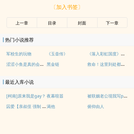
〔加入书签〕
上一章
目录
封面
下一章
热门小说推荐
《落入彩虹国度》穿越+西幻+言情
军校生的玩物
《玉壶传》
涩涩小鱼是真的会被干透
救命！这里到处都是阴暗批（西幻NPH）
黑金链
最近入库小说
被联姻老公现我写po文后
[柯南]原来我是gay？
夜幕喧嚣
囚爱【亲叔侄 强制 1v1 h】
渴他
俯仰由人