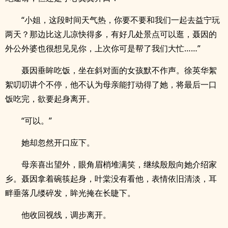
“小姐，这段时间天气热，你要不要和我们一起去益宁玩
两天？那边比这儿凉快得多，有好几处景点可以逛，聂因的
外公外婆也很想见见你，上次你可是帮了我们大忙……”
聂因垂眸吃饭，坐在斜对面的女孩默不作声。徐英华絮
絮叨叨讲个不停，他不认为母亲能打动得了她，将最后一口
饭吃完，欲要起身离开。
“可以。”
她却忽然开口应下。
母亲喜出望外，眼角眉梢堆满笑，继续殷殷向她介绍家
乡。聂因拿着碗筷起身，叶棠没有看他，表情依旧清淡，耳
畔垂落几缕碎发，眸光掩在长睫下。
他收回视线，调步离开。