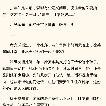
少年伫足未动，背影有些意兴阑珊。倪佳看他又要抬
步，这才忙不迭开口：“是关于叶棠妈妈……”
听见这句，他终于定下脚步，转身回头。
……
考完试后过了一个礼拜，端午节到来前两天晚上，徐英
华问叶棠，要不要和他们一起去老家玩。
和继女相处近一年，徐英华其实打心底怜爱这个孩子。
除却最开始时，她对他们稍显冷淡，其余时间里，他们还是
受到她不少照拂。先前几次开口借钱，她二话不说出手相
助，也从未催促他们还钱，让他们安安生生住在她家，这份
善心已是天大的难得。
徐英华知道，老家的居住条件远不及此，叶棠很可能拒
绝邀请，但还是小心翼翼开口：