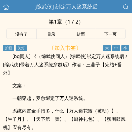
[综武侠] 绑定万人迷系统后
第1章（1 / 2）
没有了
目录
封面
下一页
〔加入书签〕
[bg同人] 《（综武侠同人）[综武侠]绑定万人迷系统后 /
[综武侠]带着万人迷系统穿越后》作者：三蔓子【完结+番
外】
文案：
一朝穿越，罗敷绑定了万人迷系统。
系统内置金手指多，什么【万人迷花露（被动）】、
【生子丹】、【天下第一舞】、【厨神礼包】、【氛围鼓风
机】应有尽有。