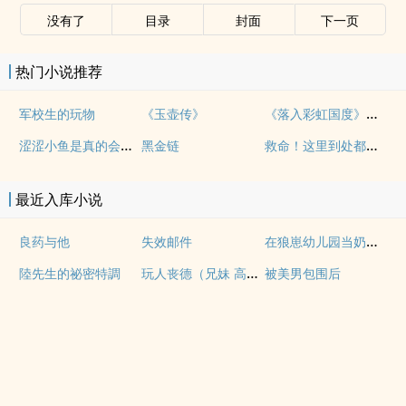
没有了
目录
封面
下一页
热门小说推荐
《落入彩虹国度》穿越+西幻+言情
军校生的玩物
《玉壶传》
涩涩小鱼是真的会被干透
救命！这里到处都是阴暗批（西幻NPH）
黑金链
最近入库小说
在狼崽幼儿园当奶爸的日常
良药与他
失效邮件
玩人丧德（兄妹 高H）
陸先生的祕密特調
被美男包围后