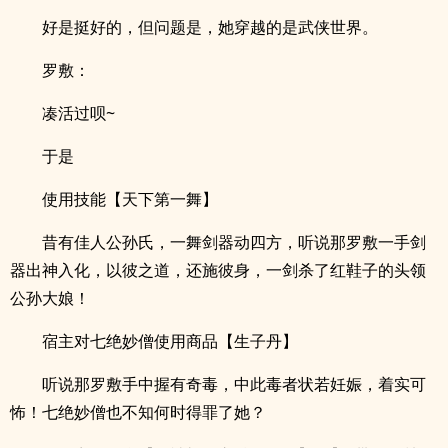
好是挺好的，但问题是，她穿越的是武侠世界。
罗敷：
凑活过呗~
于是
使用技能【天下第一舞】
昔有佳人公孙氏，一舞剑器动四方，听说那罗敷一手剑
器出神入化，以彼之道，还施彼身，一剑杀了红鞋子的头领
公孙大娘！
宿主对七绝妙僧使用商品【生子丹】
听说那罗敷手中握有奇毒，中此毒者状若妊娠，着实可
怖！七绝妙僧也不知何时得罪了她？