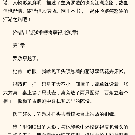
谐、人物形象鲜明，描述了主角罗敷的快意江湖之路，热血
但也温情、诙谐但又潇洒。翻开本书，一起体验嬉笑怒骂的
江湖之路吧！
(作品上过强推榜将获得此奖章)
第1章
罗敷穿越了。
她甫一睁眼，就瞧见了头顶悬着的葱绿双绣花卉床帐。
眼睛再一扫，只见不大不小一间屋子，简单陈设着一张
六方桌，桌上摆了只茶壶，桌旁放了两只圆凳，西角立着个
柜子，像极了古装剧中客栈客房里的陈设。
愣了好久，罗敷才扭头去看梳妆台上端放的铜镜。
镜子里倒映出的人影，与她印象中还没病得皮包骨头的