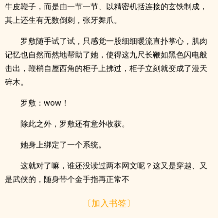
牛皮鞭子，而是由一节一节、以精密机括连接的玄铁制成，
其上还生有无数倒刺，张牙舞爪。
罗敷随手试了试，只感觉一股细细暖流直扑掌心，肌肉
记忆也自然而然地帮助了她，使得这九尺长鞭如黑色闪电般
击出，鞭梢自屋西角的柜子上拂过，柜子立刻就变成了漫天
碎木。
罗敷：wow！
除此之外，罗敷还有意外收获。
她身上绑定了一个系统。
这就对了嘛，谁还没读过两本网文呢？这又是穿越、又
是武侠的，随身带个金手指再正常不
〔加入书签〕