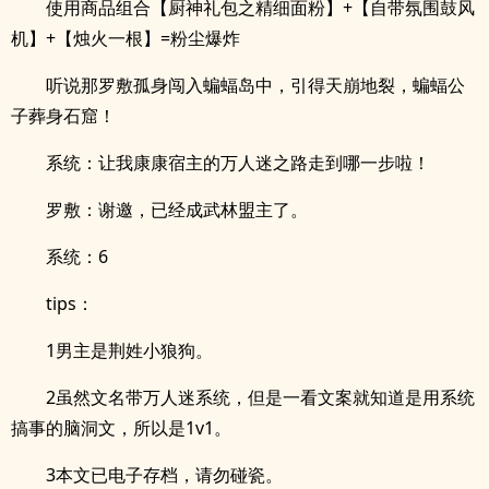
使用商品组合【厨神礼包之精细面粉】+【自带氛围鼓风
机】+【烛火一根】=粉尘爆炸
听说那罗敷孤身闯入蝙蝠岛中，引得天崩地裂，蝙蝠公
子葬身石窟！
系统：让我康康宿主的万人迷之路走到哪一步啦！
罗敷：谢邀，已经成武林盟主了。
系统：6
tips：
1男主是荆姓小狼狗。
2虽然文名带万人迷系统，但是一看文案就知道是用系统
搞事的脑洞文，所以是1v1。
3本文已电子存档，请勿碰瓷。