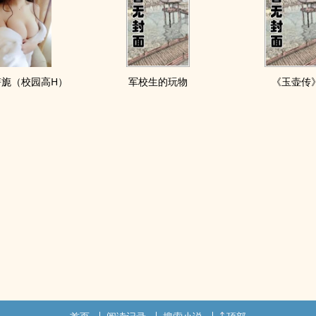
旖旎（校园高H）
军校生的玩物
《玉壶传