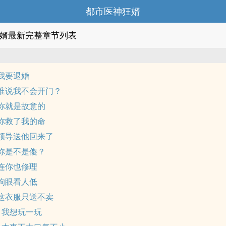
都市医神狂婿
婿最新完整章节列表
 我要退婚
 谁说我不会开门？
 你就是故意的
 你救了我的命
 领导送他回来了
 你是不是傻？
 连你也修理
 狗眼看人低
 这衣服只送不卖
章 我想玩一玩