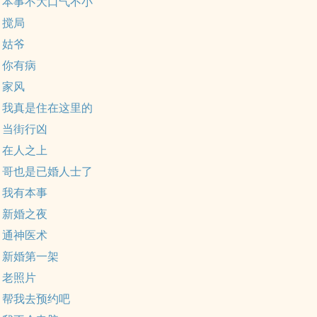
章 本事不大口气不小
 搅局
 姑爷
章 你有病
 家风
章 我真是住在这里的
章 当街行凶
章 在人之上
章 哥也是已婚人士了
章 我有本事
章 新婚之夜
章 通神医术
章 新婚第一架
章 老照片
章 帮我去预约吧